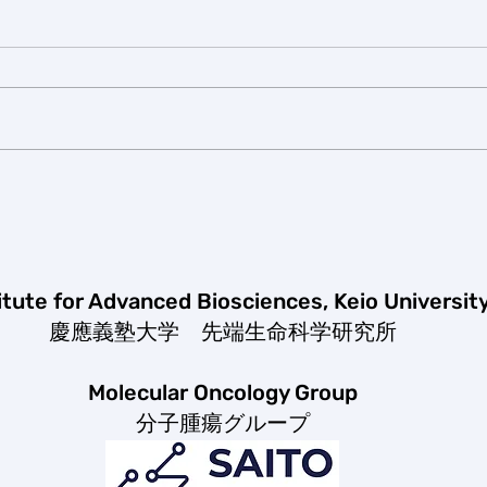
New paper
New P
HelenのReview paperがCancer
新し
Scienceにアクセプトされまし
LLG
た。 本日より公開です。
な制
https://onlinelibrary.wiley.com/do
のHS
i/10.1111/cas.70468
は乳
餓状
な細
トレス
SL
てい
itute for Advanced Biosciences, Keio Universit
https
慶應義塾大学 先端生命科学研究所
ience
Molecular Oncology Group
分子腫瘍グループ