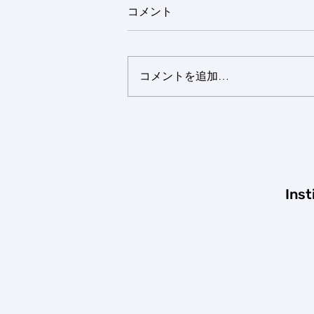
【コラム】がんはアミノ酸を
コメント
食べて育つ、がん細胞の増殖
と免疫逃避を支える独自の代
https://jbpress.ismedia.jp/articles
謝戦略
/-/96138
コメントを追加…
Inst