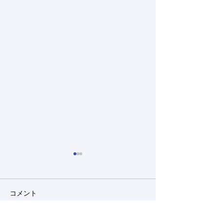
New paper
New Paper
HelenのReview paperが
新しい論文を報告
コメント
Cancer Scienceにアクセプト
LLGL2-SLC7A5
されました。 本日より公開で
新たな制御因子と
す。
ャペロンのHSPB